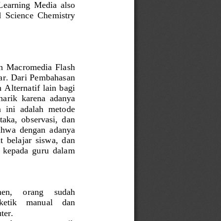
Learning  Media
also 
d  Science
Chemistry
n  Macromedia  Flash 
ar. Dari Pembahasan 
Alternatif lain bagi 
narik
karena  adanya 
 ini  adalah  metode 
aka,  observasi,  dan 
ahwa  dengan  adanya 
 belajar  siswa,  dan 
  kepada  guru  dalam 
en,     o
rang     sudah 
etik    manual    dan 
ter.