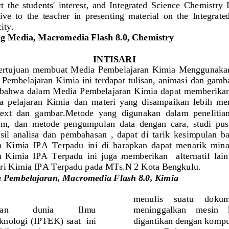
ct
the
students'  interest
, 
and
Integrated  Science
Chemistry
tive
to 
the  teacher
in  presenting  material
on  the
Integrate
city
.
ng Media
, 
Macromedia
Flash
8.0
, 
Chemistry
INTISARI
 bertujuan  membuat  Media  Pembelajaran  Kimia  Menggunaka
Pembelajaran Kimia ini terdapat tulisan, animasi dan gamb
 bahwa dalam Media  Pembelajaran Kimia  dapat memberikan  
a  pelajaran  Kimia  dan  materi  yang  disampaikan  lebih  me
ext  dan  gambar.Metode  yang  digunakan  dalam  penelitian 
,  dan  metode  pengumpulan  data  dengan  cara,  studi  pust
sil  analisa  dan  pembahasan  ,  dapat  di  tar
ik  kesimpulan  b
Kimia  IPA  Terpadu  ini  di  harapkan  dapat  menarik  minat 
Kimia  IPA  Terpadu  ini  juga  memberikan    alternatif  lain
i Kimia IPA Terpadu 
pada MTs.N 2 Kota Bengkulu.
 Pembelajaran, Macromedia Flash 8.0, Kimia
menulis     suatu     dokum
an 
dunia 
Ilmu 
meninggalkan    mesin    k
knologi 
(IPTEK) saat  ini 
digantikan dengan kompu