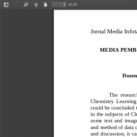
of 18
Toggle
Find
Previous
Next
Sidebar
J
urnal Media Infota
MEDIA PEMB
Dosen
The  researc
Chemistry
Learning
could be concluded
in the
subjects
of 
Ch
some
text
and
imag
and
method of
data 
and
discussion
, it c