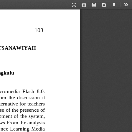
Current
Presentation
Open
Print
Download
Too
View
Mode
103
TSANAWIYAH 
ngkulu
cromedia
Flash
8.0
. 
om  the
discussion
it 
ternative
for teachers 
se of
the presence of 
pment of
the system
, 
ews
.
From the analysis
ence
Learning Media