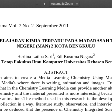
Zoom
Zoom
Out
In
ma Vol. 7 No. 2  September 2011                 
ELAJARAN 
KIMIA TERPADU
PADA MADARASAH 
NEGERI 
(MAN) 
2 KOTA BENGKULU
1
2
Herlina Latipa Sari
, 
Edi Kusuma Negara
 Tetap Fakultas Ilmu Komputer Universitas Dehasen Be
ABSTRACT
h
aims  to
create  a
Media
Learning
Chemistry
Using
Ma
  Media
's 
where
there  is  writing
, 
animation
and
images
. 
Fr
that
in the
Chemistry
Learning Media
can
provide
another
al
emistry
and
the material presented
is more
interesting
becau
e
animations
.
The method used
in
this research is the
develo
collection
in a way
, 
literature study
, 
observation
, 
and
intervi
an be 
deduced
that
the presence of
Chemistry
Integrated Sci