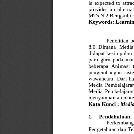
is  expected  to
attra
provides
an  alterna
MTs.N 2
Bengkulu
Keywords
: 
Learni
P
enelitian 
8.0. Dimana
Media 
didapat kesimpulan 
para  guru  pada  mat
beberapa  Animasi  t
pengembangan  sistem
wawancara.
Dari  ha
Media  Pembelajaran  
Media  Pembelajaran  
menyampaikan mater
Kata Kunci : 
Media
1.
P
endahuluan
Perkembang
Pengetahuan dan Te