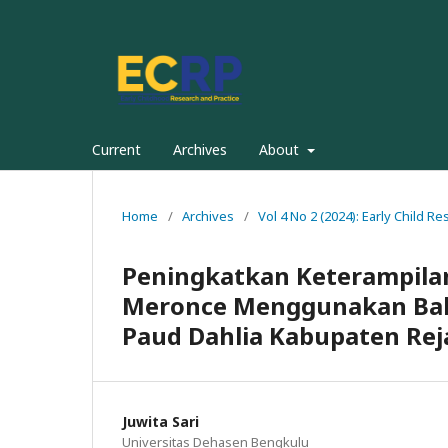
Current
Archives
About
Home
/
Archives
/
Vol 4 No 2 (2024): Early Child Re
Peningkatkan Keterampilan
Meronce Menggunakan Baha
Paud Dahlia Kabupaten Re
Juwita Sari
Universitas Dehasen Bengkulu