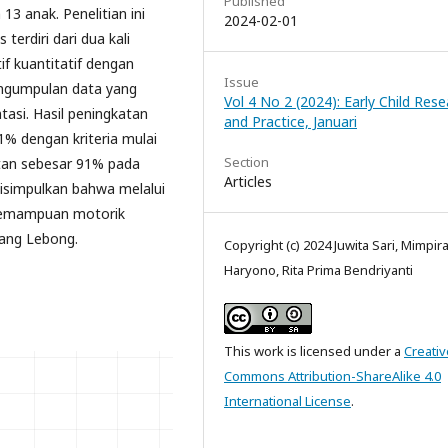
Published
3 anak. Penelitian ini
2024-02-01
terdiri dari dua kali
if kuantitatif dengan
Issue
engumpulan data yang
Vol 4 No 2 (2024): Early Child Res
asi. Hasil peningkatan
and Practice, Januari
% dengan kriteria mulai
Section
atan sebesar 91% pada
Articles
disimpulkan bahwa melalui
 kemampuan motorik
ang Lebong.
Copyright (c) 2024 Juwita Sari, Mimpir
Haryono, Rita Prima Bendriyanti
This work is licensed under a
Creativ
Commons Attribution-ShareAlike 4.0
International License
.